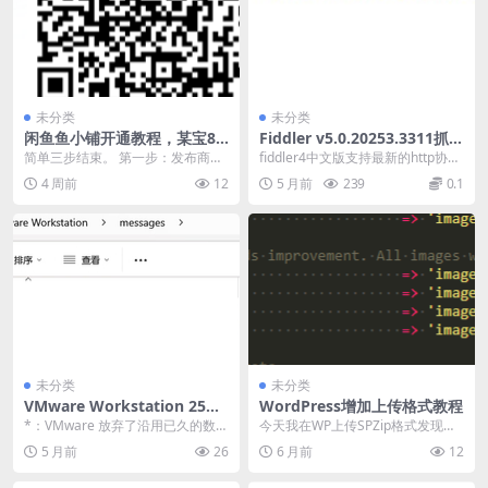
未分类
未分类
闲鱼鱼小铺开通教程，某宝88
Fiddler v5.0.20253.3311抓包
元教程，免费分享。
工具中文版
简单三步结束。 第一步：发布商
fiddler4中文版支持最新的http协
品，已发布商品跳过。 第二步：扫
议，在日常的使用过程中能够保证
4 周前
12
5 月前
239
0.1
码开通鱼小铺 第三...
用户的基...
未分类
未分类
VMware Workstation 25H2
WordPress增加上传格式教程
中文设置教程
*：VMware 放弃了沿用已久的数字
今天我在WP上传SPZip格式发现无
版本号（如 17.6.X），转而采用与
法上传，想必其他人会遇到类似的
5 月前
26
6 月前
12
微软...
问题，所以我做...