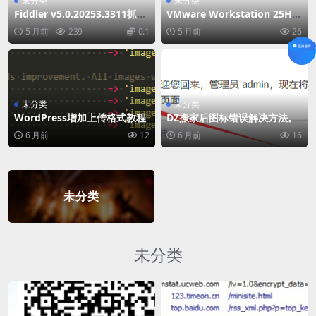
未分类
未分类
Fiddler v5.0.20253.3311抓包
VMware Workstation 25H2
工具中文版
中文设置教程
5 月前
239
0.1
5 月前
26
未分类
未分类
WordPress增加上传格式教程
DZ搬家后图标错误解决方法。
6 月前
12
6 月前
16
未分类
未分类