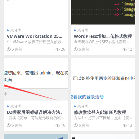
未分类
未分类
VMware Workstation 25H2
WordPress增加上传格式教程
中文设置教程
*：VMware 放弃了沿用已久的数字
今天我在WP上传SPZip格式发现无
版本号（如 17.6.X），转而采用与
法上传，想必其他人会遇到类似的
5 月前
26
6 月前
12
微软...
问题，所以我做...
未分类
未分类
DZ搬家后图标错误解决方法。
修改微软登入邮箱账号教程
其实很简单，可能是你以前的域名
方法1： 打开以下网址，点击【安
是www.xxx.com 但是搬家...
全】点击【管理登入方式】。 http
6 月前
16
6 月前
13
s://ac...