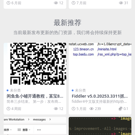
cebook 帐号，我们提供了一个快速
问题，如果不是专业版本的用户直
6 月前
12
7 月前
31
简易的解...
接拉到最下方看内容。...
最新推荐
当前最新发布更新的热门资源，我们将会持续保持更新
未分类
未分类
闲鱼鱼小铺开通教程，某宝88
Fiddler v5.0.20253.3311抓包
元教程，免费分享。
工具中文版
简单三步结束。 第一步：发布商
fiddler4中文版支持最新的http协
品，已发布商品跳过。 第二步：扫
议，在日常的使用过程中能够保证
4 周前
12
5 月前
239
0.1
码开通鱼小铺 第三...
用户的基...