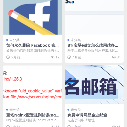
未分类
未分类
如何永久删除 Facebook 账号
BT(宝塔)磁盘怎么越用越多，
教程
现在教大家解决问题。
如果你仍然想知道如何删除你的 Fa
基本上都是专业版的用户出现这个
cebook 帐号，我们提供了一个快速
问题，如果不是专业版本的用户直
6 月前
12
7 月前
31
简易的解...
接拉到最下方看内容。...
未分类
未分类
宝塔Nginx配置规则错误:ngin
免费申请网易企业邮箱
x: [emerg] unknown “uid_c
Nginx配置规则错误: nginx version:
点击访问申请地址
ookie_value” variable
nginx/1.26.3...
1 年前
15
1 年前
45