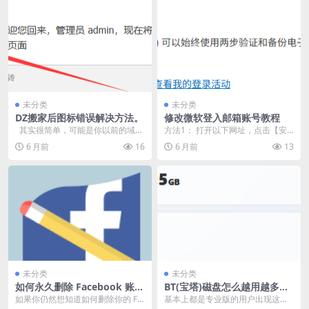
未分类
未分类
DZ搬家后图标错误解决方法。
修改微软登入邮箱账号教程
其实很简单，可能是你以前的域名
方法1： 打开以下网址，点击【安
是www.xxx.com 但是搬家...
全】点击【管理登入方式】。 http
6 月前
16
6 月前
13
s://ac...
未分类
未分类
如何永久删除 Facebook 账号
BT(宝塔)磁盘怎么越用越多，
教程
现在教大家解决问题。
如果你仍然想知道如何删除你的 Fa
基本上都是专业版的用户出现这个