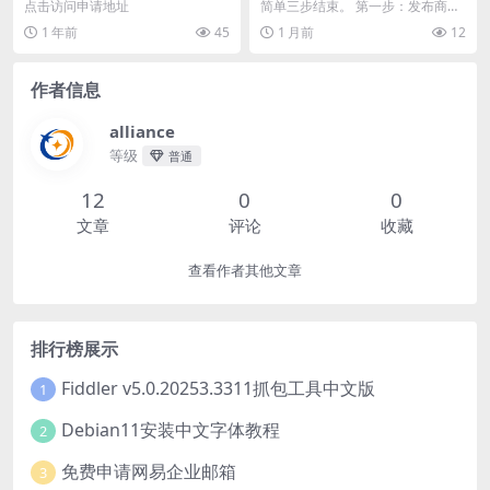
元教程，免费分享。
点击访问申请地址
简单三步结束。 第一步：发布商
品，已发布商品跳过。 第二步：扫
1 年前
45
1 月前
12
码开通鱼小铺 第三...
作者信息
alliance
等级
普通
12
0
0
文章
评论
收藏
查看作者其他文章
排行榜展示
Fiddler v5.0.20253.3311抓包工具中文版
1
Debian11安装中文字体教程
2
免费申请网易企业邮箱
3