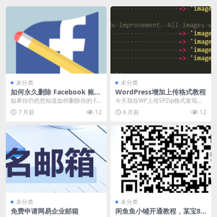
未分类
未分类
如何永久删除 Facebook 账号
WordPress增加上传格式教程
教程
如果你仍然想知道如何删除你的 Fa
今天我在WP上传SPZip格式发现无
cebook 帐号，我们提供了一个快速
法上传，想必其他人会遇到类似的
7 月前
12
6 月前
12
简易的解...
问题，所以我做...
未分类
未分类
免费申请网易企业邮箱
闲鱼鱼小铺开通教程，某宝88