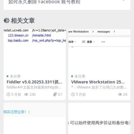
如何永久删除 Facebook 账号教程
相关文章
未分类
未分类
Fiddler v5.0.20253.3311抓包
VMware Workstation 25H2
工具中文版
中文设置教程
fiddler4中文版支持最新的http协
*：VMware 放弃了沿用已久的数字
议，在日常的使用过程中能够保证
版本号（如 17.6.X），转而采用与
5 月前
243
0.1
5 月前
26
用户的基...
微软...