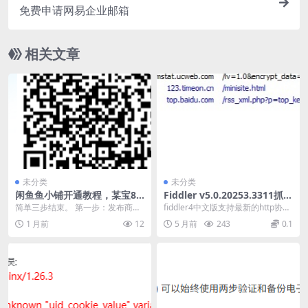
免费申请网易企业邮箱
相关文章
未分类
未分类
闲鱼鱼小铺开通教程，某宝88
Fiddler v5.0.20253.3311抓包
元教程，免费分享。
工具中文版
简单三步结束。 第一步：发布商
fiddler4中文版支持最新的http协
品，已发布商品跳过。 第二步：扫
议，在日常的使用过程中能够保证
1 月前
12
5 月前
243
0.1
码开通鱼小铺 第三...
用户的基...