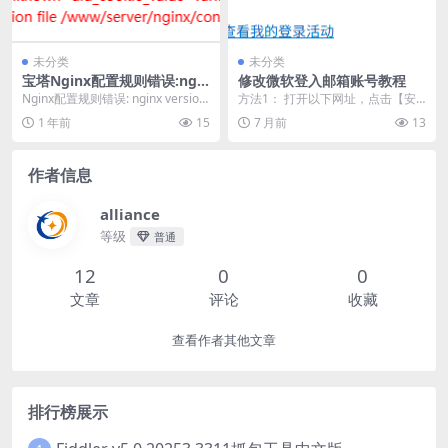
未分类
未分类
宝塔Nginx配置规则错误:ngin
修改微软登入邮箱账号教程
x: [emerg] unknown “uid_c
Nginx配置规则错误: nginx version:
方法1： 打开以下网址，点击【安
ookie_value” variable
nginx/1.26.3...
全】点击【管理登入方式】。 http
1 年前
15
7 月前
13
s://ac...
作者信息
alliance
等级
普通
12
0
0
文章
评论
收藏
查看作者其他文章
排行榜展示