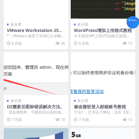
未分类
未分类
VMware Workstation 25H2
WordPress增加上传格式教程
中文设置教程
*：VMware 放弃了沿用已久的数字
今天我在WP上传SPZip格式发现无
版本号（如 17.6.X），转而采用与
法上传，想必其他人会遇到类似的
6 月前
26
6 月前
13
微软...
问题，所以我做...
未分类
未分类
DZ搬家后图标错误解决方法。
修改微软登入邮箱账号教程
其实很简单，可能是你以前的域名
方法1： 打开以下网址，点击【安
是www.xxx.com 但是搬家...
全】点击【管理登入方式】。 http
7 月前
16
7 月前
13
s://ac...