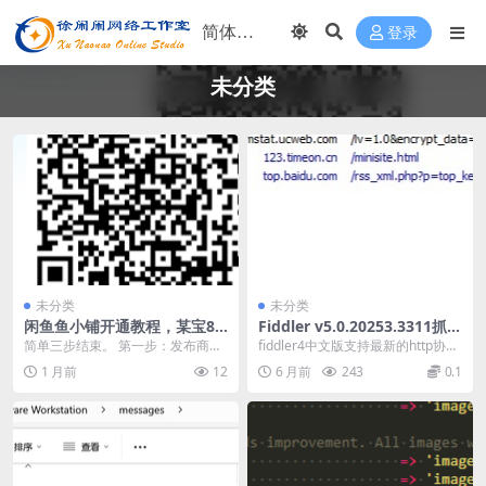
登录
未分类
未分类
未分类
闲鱼鱼小铺开通教程，某宝88
Fiddler v5.0.20253.3311抓包
元教程，免费分享。
工具中文版
简单三步结束。 第一步：发布商
fiddler4中文版支持最新的http协
品，已发布商品跳过。 第二步：扫
议，在日常的使用过程中能够保证
1 月前
12
6 月前
243
0.1
码开通鱼小铺 第三...
用户的基...