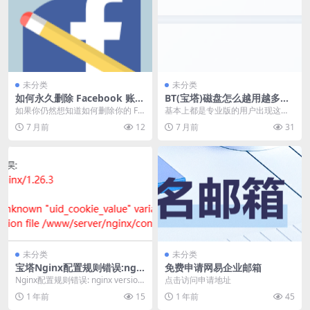
未分类
未分类
如何永久删除 Facebook 账号
BT(宝塔)磁盘怎么越用越多，
教程
现在教大家解决问题。
如果你仍然想知道如何删除你的 Fa
基本上都是专业版的用户出现这个
cebook 帐号，我们提供了一个快速
问题，如果不是专业版本的用户直
7 月前
12
7 月前
31
简易的解...
接拉到最下方看内容。...
未分类
未分类
宝塔Nginx配置规则错误:ngin
免费申请网易企业邮箱
x: [emerg] unknown “uid_c
Nginx配置规则错误: nginx version:
点击访问申请地址
ookie_value” variable
nginx/1.26.3...
1 年前
15
1 年前
45